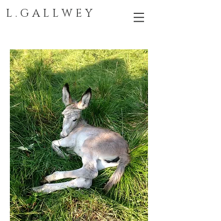
L . G A L L W E Y